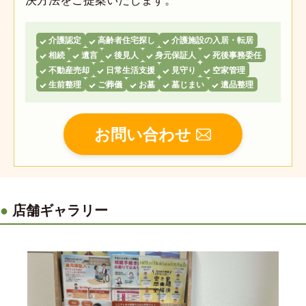
介護認定
高齢者住宅探し
介護施設の入居・転居
相続
遺言
後見人
身元保証人
死後事務委任
不動産売却
日常生活支援
見守り
空家管理
生前整理
ご葬儀
お墓
墓じまい
遺品整理
お問い合わせ
店舗ギャラリー