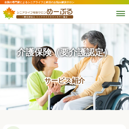
全国の専門家によるシニアライフと終活のお悩み解決サロン
介護保険（要介護認定）
サービス紹介
サービス紹介