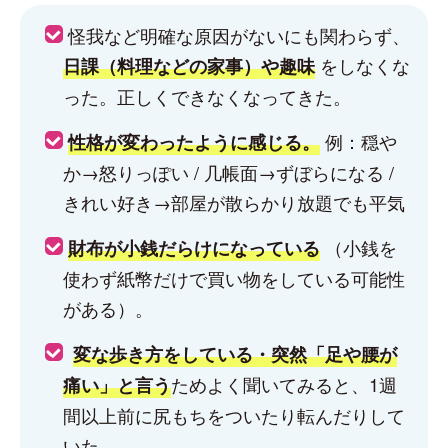
怪我など明確な原因がないにも関わらず、
をしなくな
日課（料理などの家事）や趣味
った。正しくできなくなってきた。
例：穏や
性格が変わったように感じる。
か→怒りっぽい / 几帳面→ずぼらになる /
きれい好き→部屋が散らかり放題でも平気
（小銭を
財布が小銭だらけになっている
使わず紙幣だけで買い物をしている可能性
がある）。
変な歩き方をしている・突然「足や腰が
ためよく聞いてみると、1週
痛い」と言う
間以上前に尻もちをついたり転んだりして
いた。