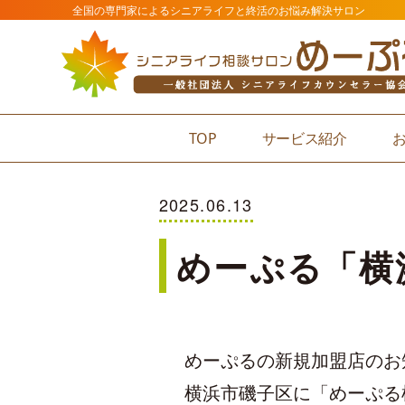
全国の専門家によるシニアライフと終活のお悩み解決サロン
TOP
サービス紹介
2025.06.13
めーぷる「横
めーぷるの新規加盟店のお
横浜市磯子区に「めーぷる