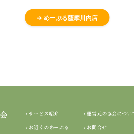
➔ めーぷる薩摩川内店
› サービス紹介
› 運営元の協会につい
› お近くのめーぷる
› お問合せ