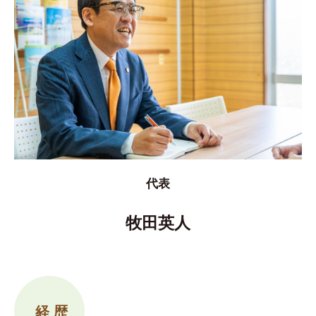
代表
牧田英人
経 歴