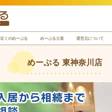
お近くのめーぷる
めーぷる士業
運営元について
めーぷる 東神奈川店