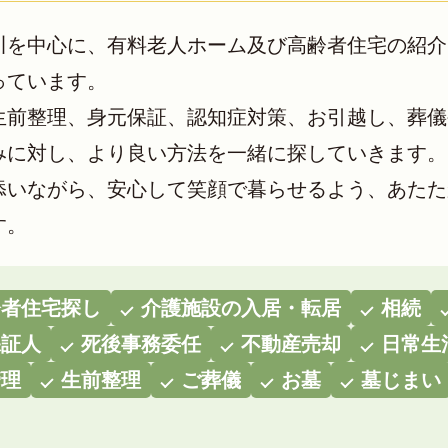
川を中心に、有料老人ホーム及び高齢者住宅の紹介
っています。
生前整理、身元保証、認知症対策、お引越し、葬儀
みに対し、より良い方法を一緒に探していきます。
添いながら、安心して笑顔で暮らせるよう、あたた
す。
齢者住宅探し
介護施設の入居・転居
相続
保証人
死後事務委任
不動産売却
日常生
管理
生前整理
ご葬儀
お墓
墓じまい