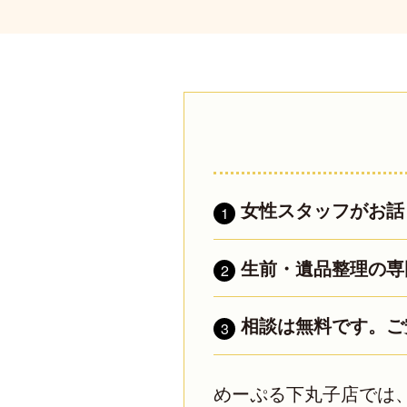
女性スタッフがお話
1
生前・遺品整理の専
2
相談は無料です。ご
3
めーぷる下丸子店では