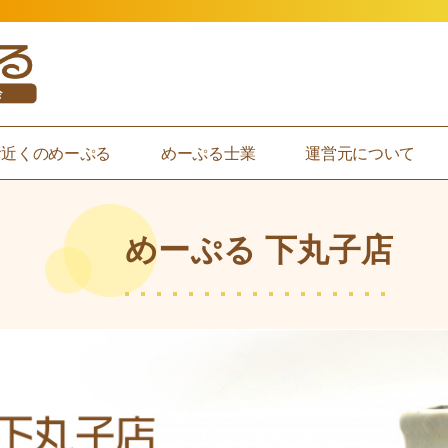
お近くのめーぷる
めーぷる士業
運営元について
めーぷる 下丸子店