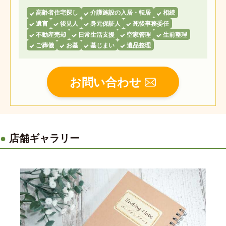
高齢者住宅探し
介護施設の入居・転居
相続
遺言
後見人
身元保証人
死後事務委任
不動産売却
日常生活支援
空家管理
生前整理
ご葬儀
お墓
墓じまい
遺品整理
お問い合わせ
店舗ギャラリー