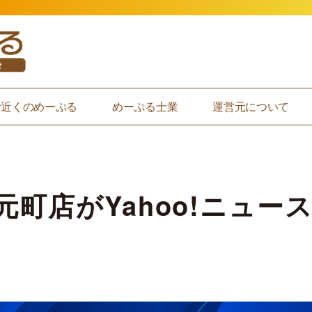
お近くのめーぷる
めーぷる士業
運営元について
元町店がYahoo!ニュー