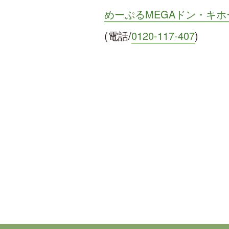
めーぷるMEGAドン・キ
(電話/
0120-117-407
)