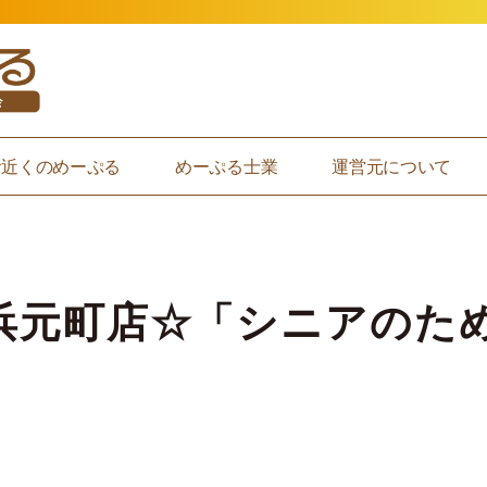
お近くのめーぷる
めーぷる士業
運営元について
)横浜元町店☆「シニアの